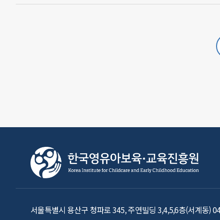
서울특별시 용산구 청파로 345, 주연빌딩 3,4,5,6층(서계동) 04