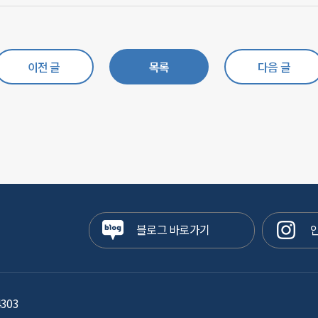
이전 글
목록
다음 글
블로그 바로가기
인
303