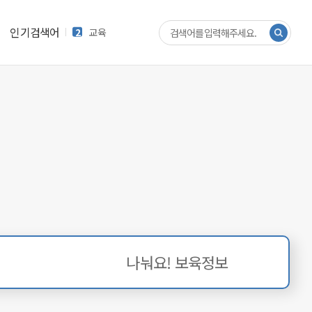
1
공모전
인기검색어
2
교육
3
주간
4
매뉴얼
5
현장평가
나눠요!
보육정보