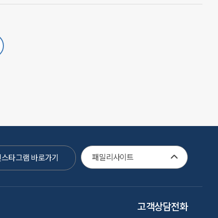
어린이집 찾기
공공형 어린이집
마음성장 프로젝트
온라인 교육
셀프모니터링
자율관리 컨설팅
패밀리사이트
스타그램 바로가기
고객상담전화