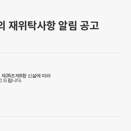
의 재위탁사항 알림 공고
」
제26조제6항
신설에 따라
고 드립니다
.
한국영유아보육·교육진흥원
보육교직원 국가자격증