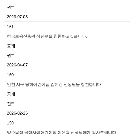
권**
2026-07-03
161
한국보육진흥원 직원분을 칭찬하고싶습니다.
공개
권**
2026-04-07
160
인천 서구 당하어린이집 김혜린 선생님을 칭찬합니다
공개
진**
2026-02-26
159
양주옥정 율정사랑어린이집 이은광 선생님에게 감사드립니다.