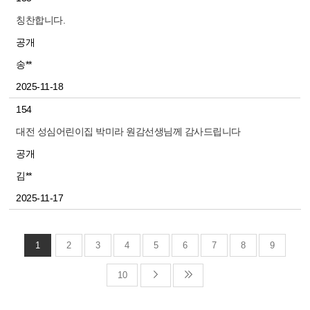
칭찬합니다.
공개
송**
2025-11-18
154
대전 성심어린이집 박미라 원감선생님께 감사드립니다
공개
김**
2025-11-17
1
2
3
4
5
6
7
8
9
10