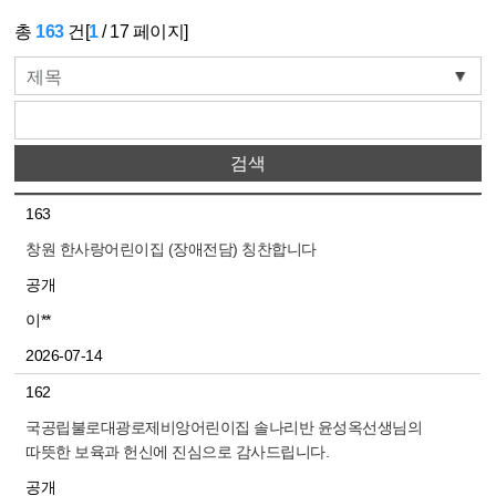
총
163
건[
1
/
17
페이지]
제목
163
창원 한사랑어린이집 (장애전담) 칭찬합니다
공개
이**
2026-07-14
162
국공립불로대광로제비앙어린이집 솔나리반 윤성옥선생님의
따뜻한 보육과 헌신에 진심으로 감사드립니다.
공개