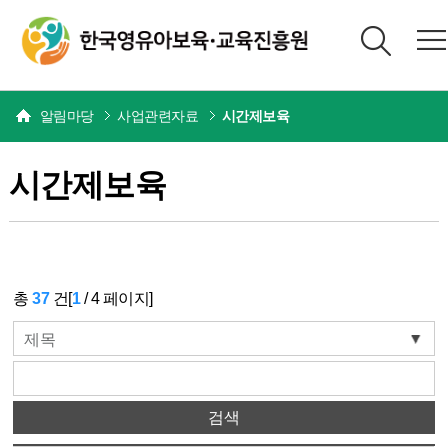
본문
알림마당
사업관련자료
시간제보육
시간제보육
총
37
건[
1
/
4
페이지]
제목