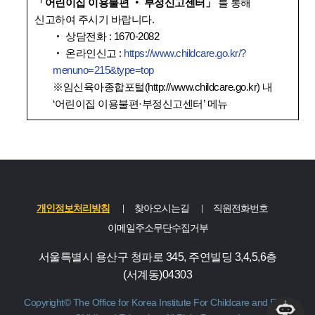
「어린이집 이용불편 ‧ 부정신고센터」
를 통해
신고하여 주시기 바랍니다.
‧ 상담전화 : 1670-2082
‧ 온라인신고 :
https://www.childcare.go.kr/?
menuno=215&type=top
※임신육아종합포털(http://www.childcare.go.kr) 내
‘어린이집 이용불편·부정신고센터’ 메뉴
개인정보처리방침
찾아오시는길
직원전화번호
이메일주소무단수집거부
서울특별시 용산구 청파로 345, 주연빌딩 3,4,5,6층
(서계동)04303
Copyright© The Office for Korea Institute For Childcare and Early