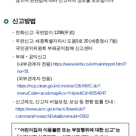
않으며 관련법에 따라 신고자의 정보를 보호합니다.
신고방법
전화신고: 국번없이 1398(무료)
우편신고: 세종특별자치시 도움5로 20 (세종청사 7동)
국민권익위원회 부패공익침해 신고센터
부패‧공익신고
(내부관계자 전용)
https://www.kehi.co.kr/main/report.html?
no=91
(외부관계자 전용)
https://ncp.clean.go.kr/cmn/secCtfcKMC.do?
menuCode=acs&mapAcs=Y&insttCd=B554047
신고제도, 신고자 비밀보장, 보상 등 현행 법률 안내 :
https://www.acrc.go.kr/acrc/board.do?
command=searchDetail&menuId=0502
*
“어린이집의 이용불편 또는 부정행위에 대한 신고”는