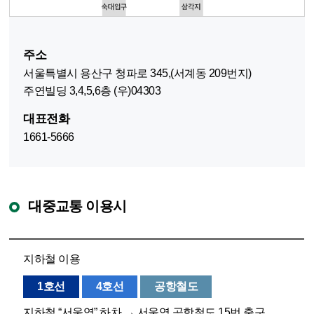
주소
서울특별시 용산구 청파로 345,(서계동 209번지)
주연빌딩 3,4,5,6층 (우)04303
대표전화
1661-5666
대중교통 이용시
지하철 이용
1호선
4호선
공항철도
지하철 “서울역” 하차 → 서울역 공항철도 15번 출구