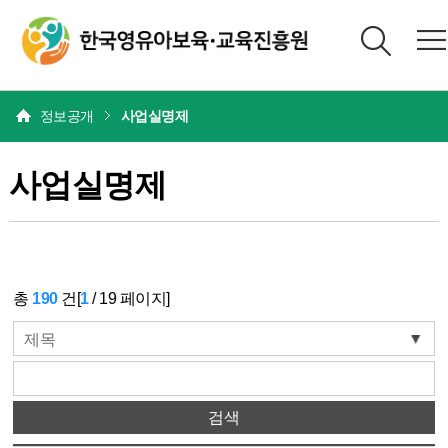
본문
정보공개
사업실명제
사업실명제
총
190
건[
1
/
19
페이지]
제목