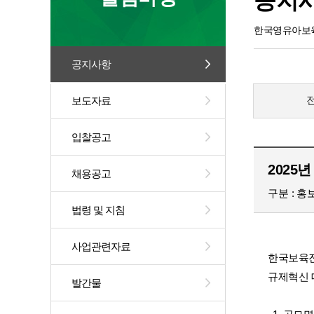
공지
한국영유아보육
공지사항
보도자료
입찰공고
2025
채용공고
구분
홍
법령 및 지침
사업관련자료
한국보육진
규제혁신 
발간물