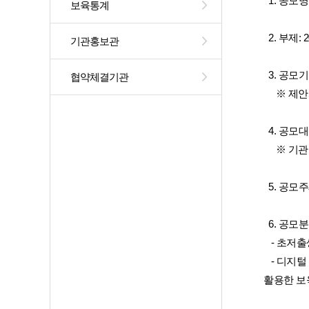
  1. 공모
보육통계
  2. 부
기관홍보관
  3. 공모기간
협약체결기관
     ※
  4. 
     ※
  5. 
  6. 공모
   - 초
   - 디
활용한 보
             