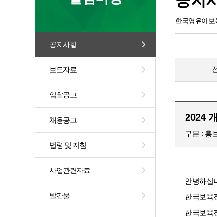
공지
한국영유아보육
공지사항
보도자료
입찰공고
2024
채용공고
구분
홍
법령 및 지침
사업관련자료
안녕하십
발간물
한국보육
한국보육