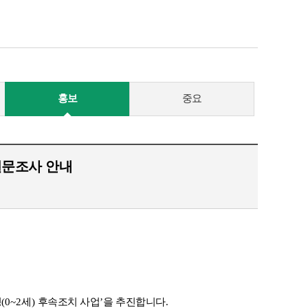
홍보
중요
 설문조사 안내
정
(0~2
세
) 
후속조치 사업
’
을 추진합니다
. 