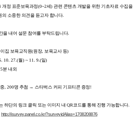
4 
개정 표준보육과정
(0~2
세
) 
관련 콘텐츠 개발을 위한 기초자료 수집을
의 소중한 의견을 듣고자 합니다
. 
간을 내어 설문 참여를 부탁드립니다
. 
이집 보육교직원
(
원장
, 
보육교사 등
) 
. 10. 27.(
월
) ~ 11. 9.(
일
)
 
5
분 내외 
 중
, 200
명 추첨 
→ 
스타벅스 커피 기프티콘 증정
! 
는 하단의 링크 클릭 또는 이미지 내 
QR
코드를 통해 진행 가능합니다
.
 
http://isurvey.panel.co.kr/?surveyidAlias=1708208876