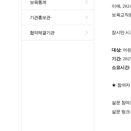
보육통계
이에
, 202
보육교직원
기관홍보관
잠시만 시
협약체결기관
대상
: 
어린
기간
: 
2025
소요시간
:
★ 
참여자
설문 참여
설문 링크
: