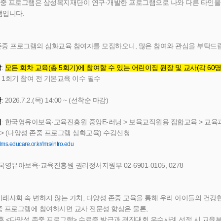
존중 프로그램은 삼성복지재단이 연구·개발한 프로그램으로 나와 다른 타인을 
램입니다.
존중 프로그램의 심화교육 참여자를 모집하오니, 많은 참여와 관심을 부탁드
상
: 
모든 회차 교육(총 5회기)에 참여할 수 있는 어린이집 원장 및 교사(각 60명
육 1회기 참여 전 기본교육 이수 필수
간
: 2026.7.2.(목) 14:00 ~ (선착순 마감)
법
: 한국영유아보육·교육진흥원 중앙E-러닝 > 보육교직원용 집합교육 > 교육과정(
 > (다양성 존중 프로그램 심화교육) 수강신청 
//lms.educare.or.kr/lms/intro.edu
한국영유아보육·교육진흥원 권리정서지원부 02-6901-0105, 0278
래사회 속 변하지 않는 가치, 다양성 존중 교육을 통해 우리 아이들의 건강
중 프로그램에 참여하시면 교사 전문성 향상은 물론,
후 <다양성 존중 프로그램> 수료증 발급과 경진대회 우수사례 선정 시 교육