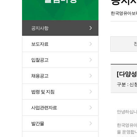
공지
한국영유아보육
공지사항
보도자료
입찰공고
[다양성
채용공고
구분
신
법령 및 지침
사업관련자료
안녕하십니
발간물
한국영유아
을 운영합니