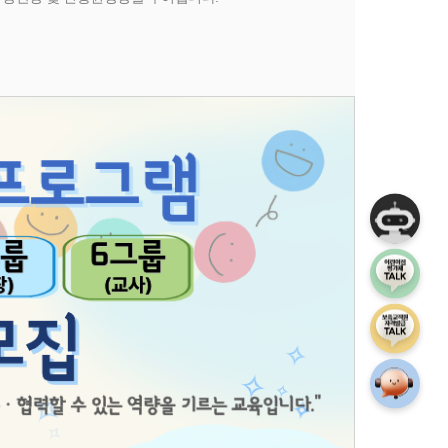
챗봇상담
어린이집 평
보육교직원 
상담안내게