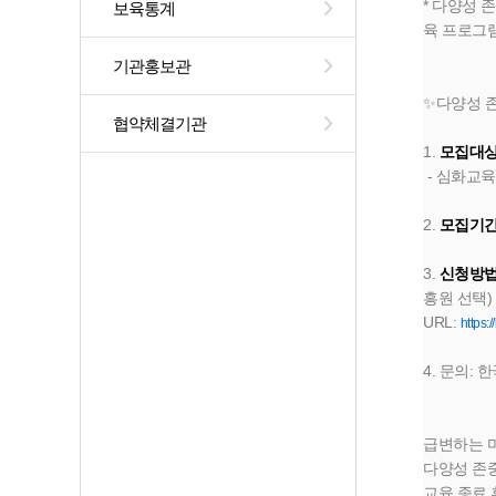
* 다양성 
보육통계
육 프로그
기관홍보관
✨다양성 
협약체결기관
1. 
모집대
 - 심화교
2. 
모집기
3. 
신청방
흥원 선택)
URL: 
https:
4. 문의: 
급변하는 미
다양성 존
교육 종료 