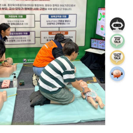
챗봇상담
어린이집 평
보육교직원 
상담안내게