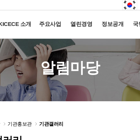
KICECE 소개
주요사업
열린경영
정보공개
국
알림마당
당
기관홍보관
기관갤러리