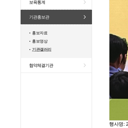
보육통계
기관홍보관
홍보자료
홍보영상
기관갤러리
협약체결기관
행사명: 